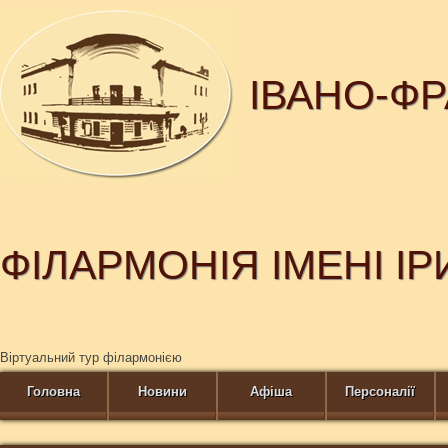
ІВАНО-Ф
ФІЛАРМОНІЯ ІМЕНІ І
Віртуальний тур філармонією
Головна
Новини
Афіша
Персоналії