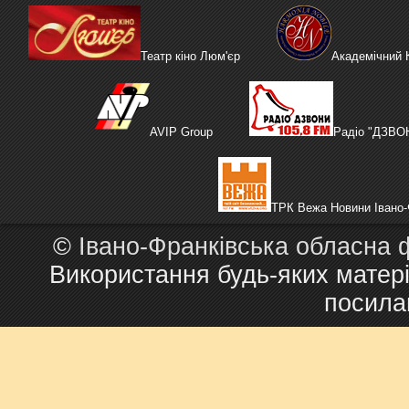
Театр кіно Люм'єр
Академічний
AVIP Group
Радіо "ДЗВО
ТРК Вежа Новини Івано-
©
Івано-Франківська обласна 
Використання будь-яких матері
посила