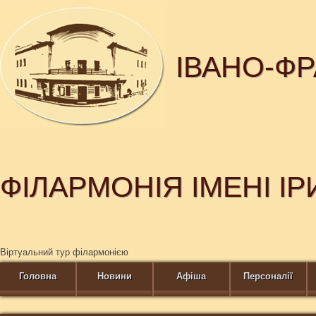
ІВАНО-Ф
ФІЛАРМОНІЯ ІМЕНІ І
Віртуальний тур філармонією
Головна
Новини
Афіша
Персоналії