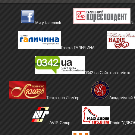
Ми у facebook
Га
Газета ГАЛИЧИНА
0342.ua Сайт твого міста
Театр кіно Люм'єр
Академічний
AVIP Group
Радіо "ДЗВО