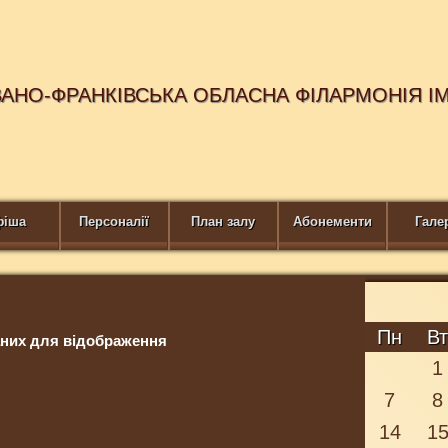
ВАНО-ФРАНКІВСЬКА ОБЛАСНА ФІЛАРМОНІЯ І
фіша
Персоналії
План залу
Абонементи
Гале
Пн
В
них для відображення
1
7
8
14
1