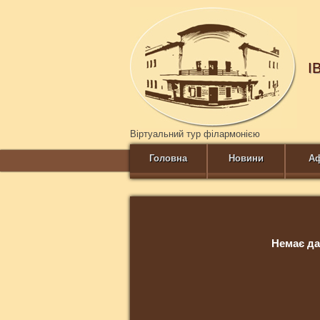
І
Віртуальний тур філармонією
Головна
Новини
А
Немає да