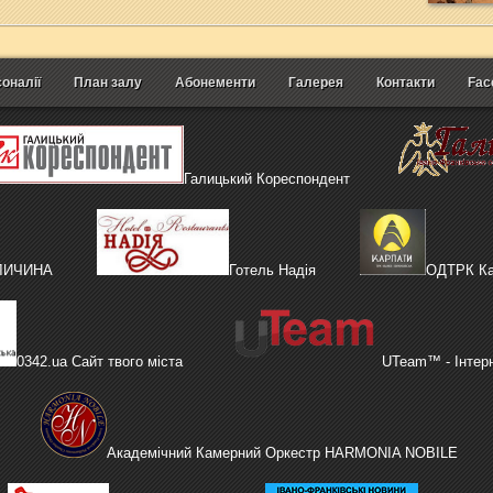
оналії
План залу
Абонементи
Галерея
Контакти
Fac
Галицький Кореспондент
АЛИЧИНА
Готель Надія
ОДТРК Ка
0342.ua Сайт твого міста
UTeam™ - Інтер
Академічний Камерний Оркестр HARMONIA NOBILE