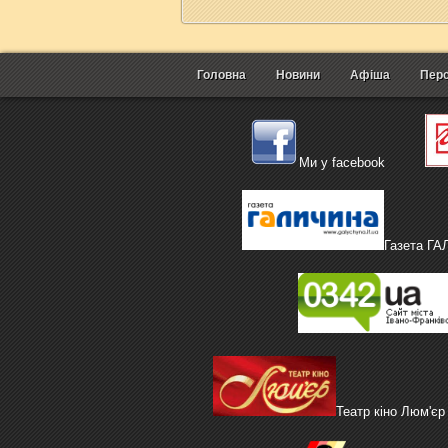
Головна
Новини
Афіша
Перс
Ми у facebook
Газета Г
Театр кіно Люм'єр