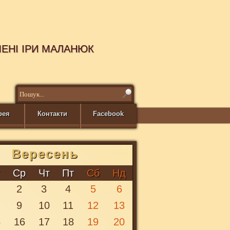
МЕНІ ІРИ МАЛАНЮК
рея
Контакти
Facebook
Вересень
т
Ср
Чт
Пт
Сб
Нд
2
3
4
5
6
9
10
11
12
13
5
16
17
18
19
20