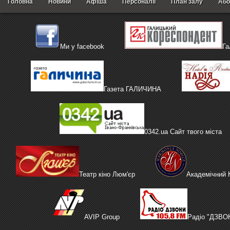
Головна
Новини
Афіша
Персоналії
План залу
Або
Ми у facebook
Га
Газета ГАЛИЧИНА
0342.ua Сайт твого міста
Театр кіно Люм'єр
Академічний
AVIP Group
Радіо "ДЗВО