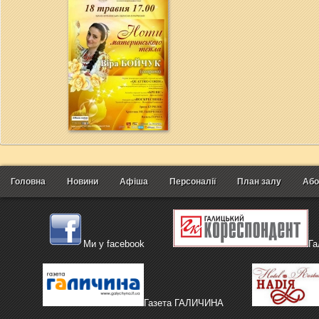
Головна
Новини
Афіша
Персоналії
План залу
Або
Ми у facebook
Га
Газета ГАЛИЧИНА