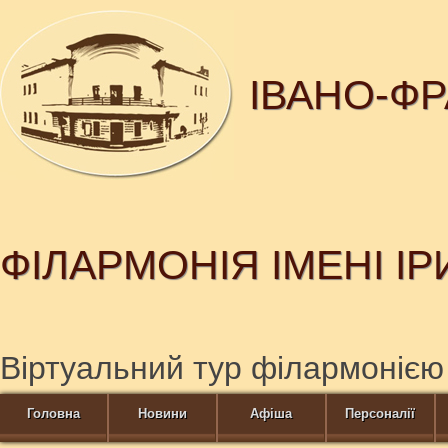
ІВАНО-Ф
ФІЛАРМОНІЯ ІМЕНІ І
Віртуальний тур філармонією
Головна
Новини
Афіша
Персоналії