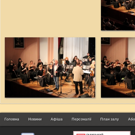
Головна
Новини
Афіша
Персоналії
План залу
Або