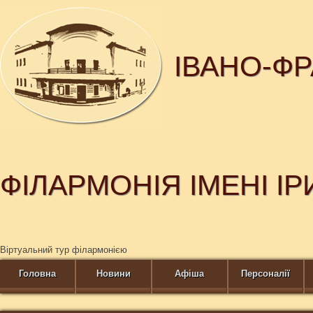
ІВАНО-Ф
ФІЛАРМОНІЯ ІМЕНІ І
Віртуальний тур філармонією
Головна
Новини
Афіша
Персоналії