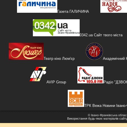
Газета ГАЛИЧИНА
0342.ua Сайт твого міста
Театр кіно Люм'єр
Академічний
AVIP Group
Радіо "ДЗВО
ТРК Вежа Новини Івано-
©
Івано-Франківська облас
Використання будь-яких матеріалів сайт