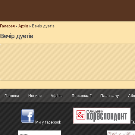
Галерея
Архів
Вечір дуетів
Вечір дуетів
Головна
Новини
Афіша
Персоналії
План залу
Або
Ми у facebook
Га