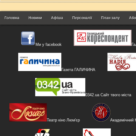
Головна
Новини
Афіша
Персоналії
План залу
Або
Ми у facebook
Га
Газета ГАЛИЧИНА
0342.ua Сайт твого міста
Театр кіно Люм'єр
Академічний