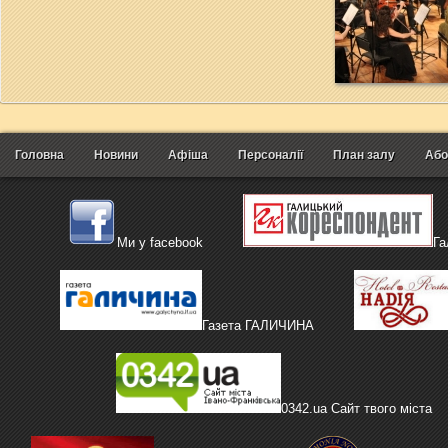
Головна
Новини
Афіша
Персоналії
План залу
Або
Ми у facebook
Га
Газета ГАЛИЧИНА
0342.ua Сайт твого міста