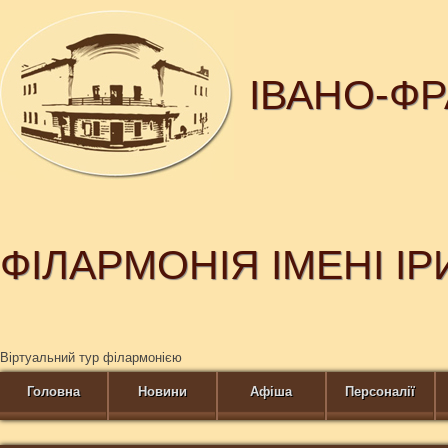
ІВАНО-Ф
ФІЛАРМОНІЯ ІМЕНІ І
Віртуальний тур філармонією
Головна
Новини
Афіша
Персоналії