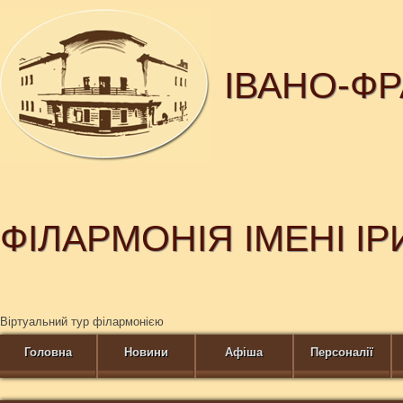
ІВАНО-Ф
ФІЛАРМОНІЯ ІМЕНІ І
Віртуальний тур філармонією
Головна
Новини
Афіша
Персоналії