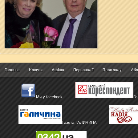
Головна
Новини
Афіша
Персоналії
План залу
Або
Ми у facebook
Га
Газета ГАЛИЧИНА