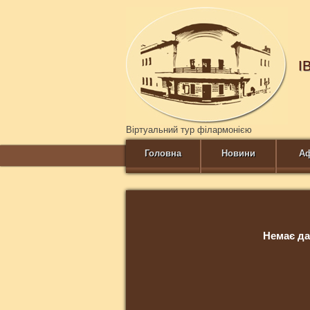
І
Віртуальний тур філармонією
Головна
Новини
А
Немає да