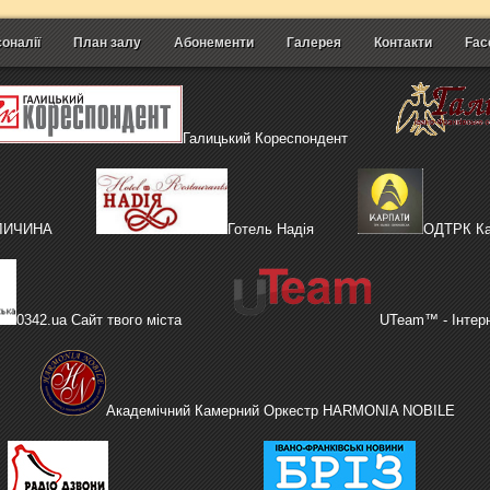
оналії
План залу
Абонементи
Галерея
Контакти
Fac
Галицький Кореспондент
АЛИЧИНА
Готель Надія
ОДТРК Ка
0342.ua Сайт твого міста
UTeam™ - Інтер
Академічний Камерний Оркестр HARMONIA NOBILE