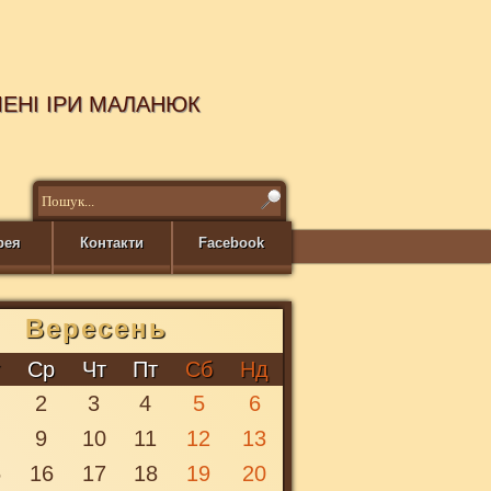
МЕНІ ІРИ МАЛАНЮК
рея
Контакти
Facebook
Вересень
т
Ср
Чт
Пт
Сб
Нд
2
3
4
5
6
9
10
11
12
13
5
16
17
18
19
20