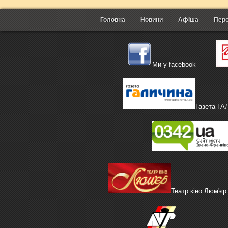
Головна
Новини
Афіша
Перс
Ми у facebook
Газета Г
Театр кіно Люм'єр