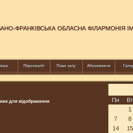
ВАНО-ФРАНКІВСЬКА ОБЛАСНА ФІЛАРМОНІЯ І
фіша
Персоналії
План залу
Абонементи
Гале
Пн
В
них для відображення
1
7
8
14
1