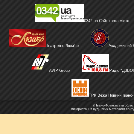
0342.ua Сайт твого міста
Театр кіно Люм'єр
Академічний
AVIP Group
Радіо "ДЗВО
ТРК Вежа Новини Івано-
©
Івано-Франківська облас
Використання будь-яких матеріалів сайт