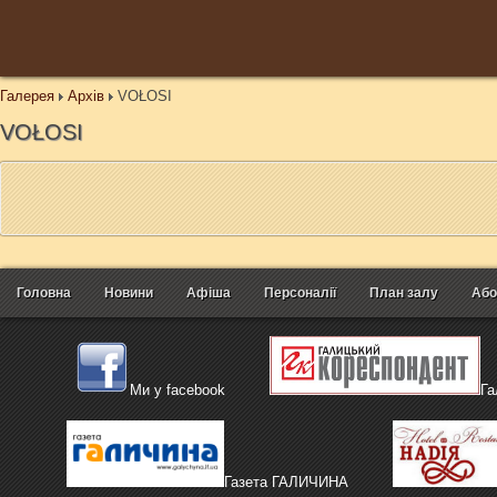
Галерея
Архів
VOŁOSI
VOŁOSI
Головна
Новини
Афіша
Персоналії
План залу
Або
Ми у facebook
Га
Газета ГАЛИЧИНА