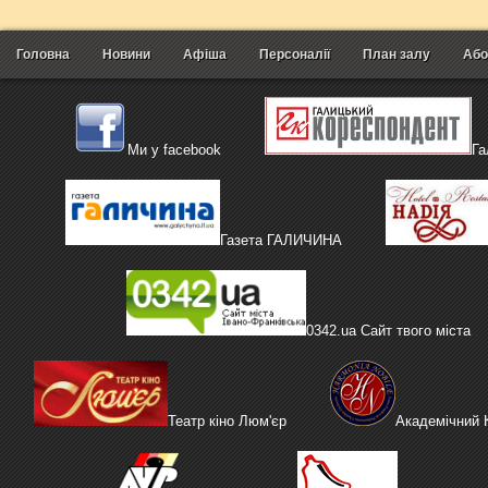
Головна
Новини
Афіша
Персоналії
План залу
Або
Ми у facebook
Га
Газета ГАЛИЧИНА
0342.ua Сайт твого міста
Театр кіно Люм'єр
Академічний