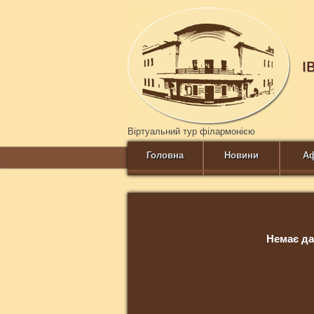
І
Віртуальний тур філармонією
Головна
Новини
А
Немає да