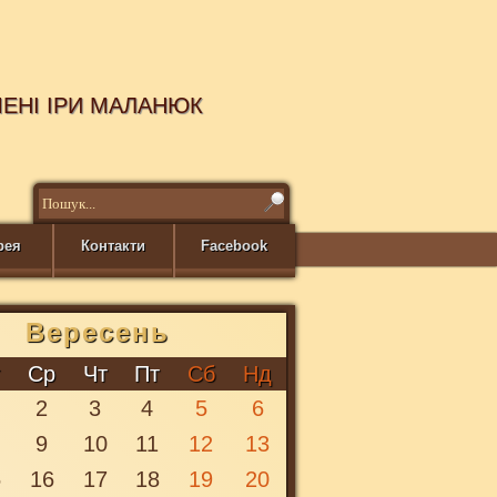
МЕНІ ІРИ МАЛАНЮК
рея
Контакти
Facebook
Вересень
т
Ср
Чт
Пт
Сб
Нд
2
3
4
5
6
9
10
11
12
13
5
16
17
18
19
20