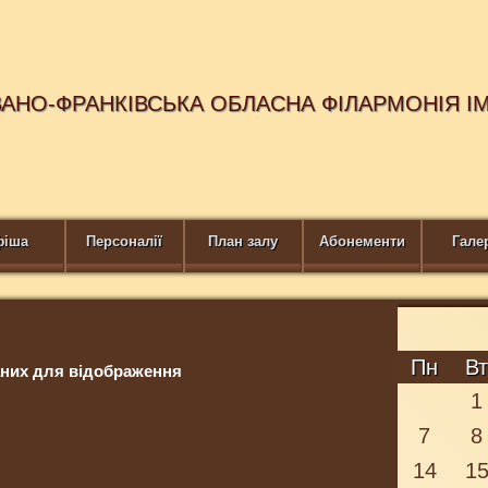
ВАНО-ФРАНКІВСЬКА ОБЛАСНА ФІЛАРМОНІЯ І
фіша
Персоналії
План залу
Абонементи
Гале
Пн
В
них для відображення
1
7
8
14
1