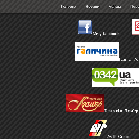
Головна
Новини
Афіша
Перс
Ми у facebook
Газета Г
Театр кіно Люм'єр
AVIP Group