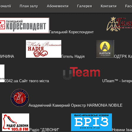
оналії
План залу
Абонементи
Галерея
Контакти
Fac
Галицький Кореспондент
АЛИЧИНА
Готель Надія
ОДТРК Ка
0342.ua Сайт твого міста
UTeam™ - Інтер
Академічний Камерний Оркестр HARMONIA NOBILE
Радіо "ДЗВОНИ"
Новини Іва